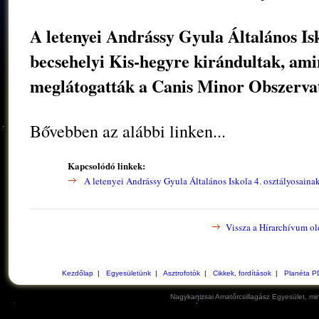
A letenyei Andrássy Gyula Általános Isko
becsehelyi Kis-hegyre kirándultak, am
meglátogatták a Canis Minor Obszerva
Bővebben az alábbi linken...
Kapcsolódó linkek:
A letenyei Andrássy Gyula Általános Iskola 4. osztályosainak
Vissza a Hírarchívum ol
Kezdőlap
|
Egyesületünk
|
Asztrofotók
|
Cikkek, fordítások
|
Planéta P
Nagykanizsai Amatőrcsillagász Egyesület, min