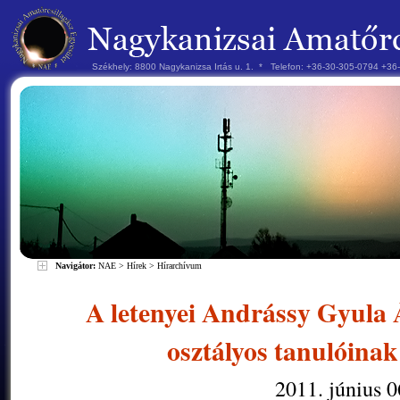
Székhely: 8800 Nagykanizsa Irtás u. 1. * Telefon: +36-30-305-0794 +3
Navigátor:
NAE
>
Hírek
>
Hírarchívum
A letenyei Andrássy Gyula Á
osztályos tanulóinak
2011. június 0