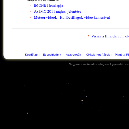
IMONET honlapja
Az IMO 2011 májusi jelentése
Meteor videók - Hullócsillagok video kamerával
Vissza a Hírarchívum ol
Kezdőlap
|
Egyesületünk
|
Asztrofotók
|
Cikkek, fordítások
|
Planéta P
Nagykanizsai Amatőrcsillagász Egyesület, min