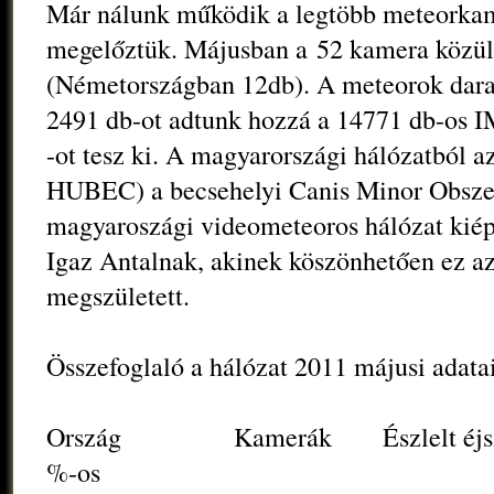
Már nálunk működik a legtöbb meteorka
megelőztük. Májusban a 52 kamera közü
(Németországban 12db). A meteorok dara
2491 db-ot adtunk hozzá a 14771 db-os
-ot tesz ki. A magyarországi hálózatból 
HUBEC) a becsehelyi Canis Minor Obsze
magyaroszági videometeoros hálózat kiép
Igaz Antalnak, akinek köszönhetően ez az
megszületett.
Összefoglaló a hálózat 2011 májusi adata
Ország Kamerák Észlelt éjsza
%-os