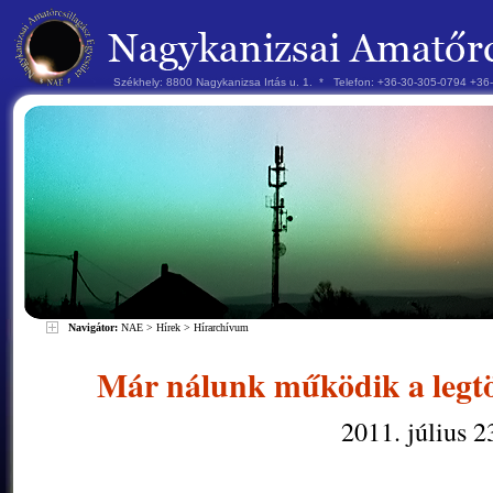
Székhely: 8800 Nagykanizsa Irtás u. 1. * Telefon: +36-30-305-0794 +3
Navigátor:
NAE
>
Hírek
>
Hírarchívum
Már nálunk működik a leg
2011. július 2