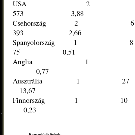
USA 2
573 3,88
Csehorszá
393 2,66
Spanyolorsz
75 0,51
Anglia 1
0,77
Ausztrália 
13,67
Finnország
0,23
Kapcsolódó linkek: