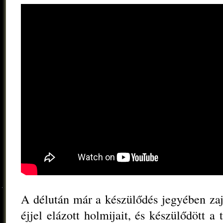
A délután már a készülődés jegyében zajl
éjjel elázott holmijait, és készülődött a