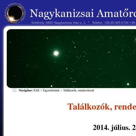
Székhely: 8800 Nagykanizsa Irtás u. 1. * Telefon: +36-30-305-0794 +3
Navigátor:
NAE
>
Egyesületünk
>
Találkozók, rendezvények
Találkozók, rend
2014. július. 2