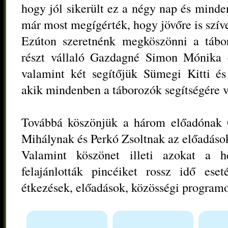
hogy jól sikerült ez a négy nap és minde
már most megígérték, hogy jövőre is szív
Ezúton szeretnénk megköszönni a tábor
részt vállaló Gazdagné Simon Mónika 
valamint két segítőjük Sümegi Kitti és
akik mindenben a táborozók segítségére v
Továbbá köszönjük a három előadónak
Mihálynak és Perkó Zsoltnak az előadáso
Valamint köszönet illeti azokat a h
felajánlották pincéiket rossz idő eseté
étkezések, előadások, közösségi program