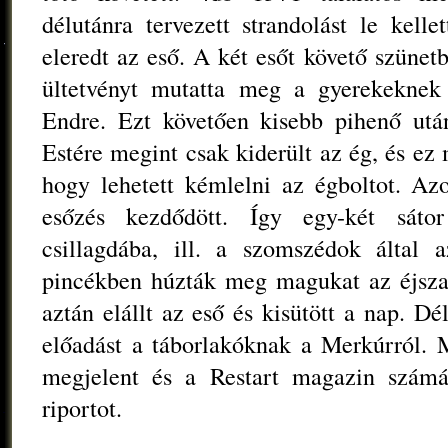
délutánra tervezett strandolást le kell
eleredt az eső. A két esőt követő szüne
ültetvényt mutatta meg a gyerekeknek
Endre. Ezt követően kisebb pihenő utá
Estére megint csak kiderült az ég, és ez
hogy lehetett kémlelni az égboltot. Az
esőzés kezdődött. Így egy-két sátor
csillagdába, ill. a szomszédok által az
pincékben húzták meg magukat az éjsza
aztán elállt az eső és kisütött a nap. D
előadást a táborlakóknak a Merkúrról. 
megjelent és a Restart magazin számár
riportot.