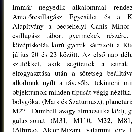
Immár negyedik alkalommal rende
Amatőrcsillagász Egyesület és a Kis
Alapítvány a becsehelyi Canis Minor
csillagász tábort gyermekek részére
középiskolás korú gyerek sátrazott a Kis
július 20 és 23 között. Az első nap dél
szülőkkel, akik segítettek a sátrak 
elfogyasztása után a sötétség beálltáv
alkalmuk nyílt a távcsőbe tekinteni m
objektumok minden típusát végig néztük.
bolygókat (Mars és Szaturnusz), planetár
M27 - Dumbell avagy almacsutka köd),
galaxisokat (M31, M110, M32, M81, 
(Albireo, Alcor-Mizar), valamint egy l