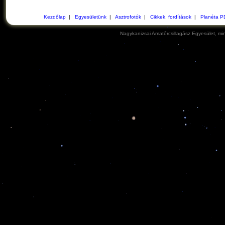
Kezdőlap
|
Egyesületünk
|
Asztrofotók
|
Cikkek, fordítások
|
Planéta P
Nagykanizsai Amatőrcsillagász Egyesület, min