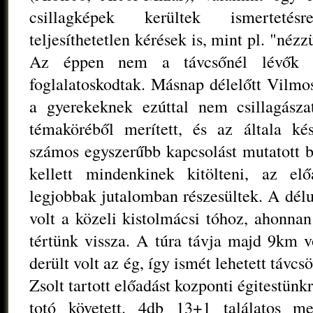
csillagképek kerültek ismertetés
teljesíthetetlen kérések is, mint pl. "néz
Az éppen nem a távcsőnél lévők a 
foglalatoskodtak. Másnap délelőtt Vilmos
a gyerekeknek ezúttal nem csillagásza
témaköréből merített, és az általa kész
számos egyszerűbb kapcsolást mutatott b
kellett mindenkinek kitölteni, az el
legjobbak jutalomban részesültek. A dél
volt a közeli kistolmácsi tóhoz, ahonna
tértünk vissza. A túra távja majd 9km v
derült volt az ég, így ismét lehetett távc
Zsolt tartott előadást kozponti égitestünk
totó követett. 4db 13+1 találatos me