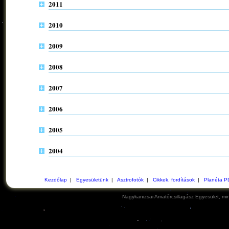
2011
2010
2009
2008
2007
2006
2005
2004
Kezdőlap
|
Egyesületünk
|
Asztrofotók
|
Cikkek, fordítások
|
Planéta P
Nagykanizsai Amatőrcsillagász Egyesület, min