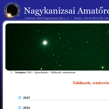
Székhely: 8800 Nagykanizsa Irtás u. 1. * Telefon: +36-30-305-0794 +3
Navigátor:
NAE
>
Egyesületünk
>
Találkozók, rendezvények
Találkozók, rendezvé
2025
2024