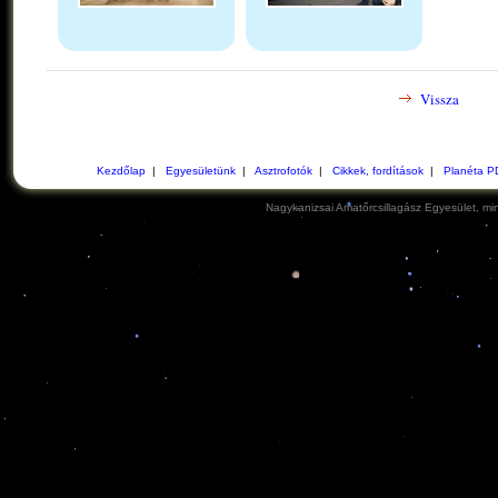
Vissza
Kezdőlap
|
Egyesületünk
|
Asztrofotók
|
Cikkek, fordítások
|
Planéta P
Nagykanizsai Amatőrcsillagász Egyesület, min