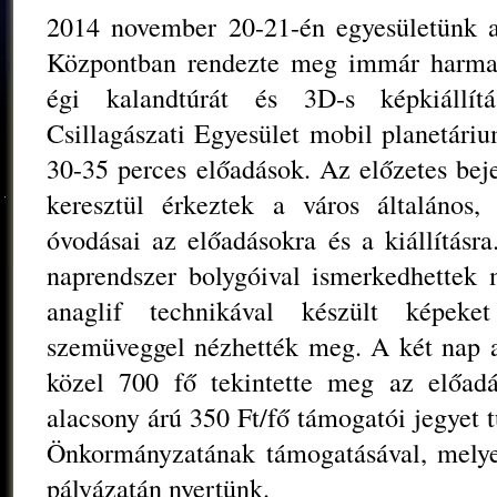
2014 november 20-21-én egyesületünk 
Központban rendezte meg immár harmad
égi kalandtúrát és 3D-s képkiállít
Csillagászati Egyesület mobil planetári
30-35 perces előadások. Az előzetes bej
keresztül érkeztek a város általános,
óvodásai az előadásokra és a kiállításr
naprendszer bolygóival ismerkedhettek m
anaglif technikával készült képeke
szemüveggel nézhették meg. A két nap al
közel 700 fő tekintette meg az előad
alacsony árú 350 Ft/fő támogatói jegyet 
Önkormányzatának támogatásával, melye
pályázatán nyertünk.