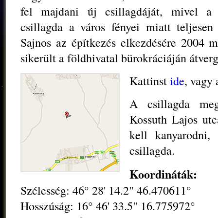
fel majdani új csillagdáját, mivel a
csillagda a város fényei miatt teljesen 
Sajnos az építkezés elkezdésére 2004 má
sikerült a földhivatal bürokráciáján átve
Kattinst
ide
, vagy 
A csillagda meg
Kossuth Lajos ut
kell kanyarodni
csillagda.
Koordináták:
Szélesség: 46° 28' 14.2" 46.470611°
Hosszúság: 16° 46' 33.5" 16.775972°