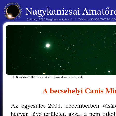
Székhely: 8800 Nagykanizsa Irtás u. 1. * Telefon: +36-30-305-0794 +3
Navigátor:
NAE
>
Egyesületünk
>
Canis Minor csillagvizsgáló
A becsehelyi Canis Mi
Az egyesület 2001. decemberben vásár
hegyen lévő területet, azzal a nem titkol