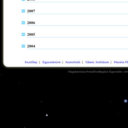
2007
2006
2005
2004
Kezdőlap
|
Egyesületünk
|
Asztrofotók
|
Cikkek, fordítások
|
Planéta P
Nagykanizsai Amatőrcsillagász Egyesület, min