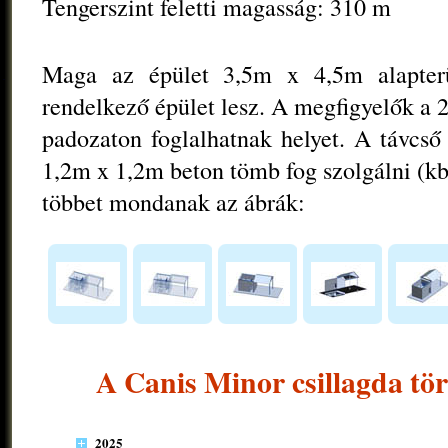
Tengerszint feletti magasság: 310 m
Maga az épület 3,5m x 4,5m alapterüle
rendelkező épület lesz. A megfigyelők a
padozaton foglalhatnak helyet. A távcső
1,2m x 1,2m beton tömb fog szolgálni (kb
többet mondanak az ábrák:
A Canis Minor csillagda tö
2025